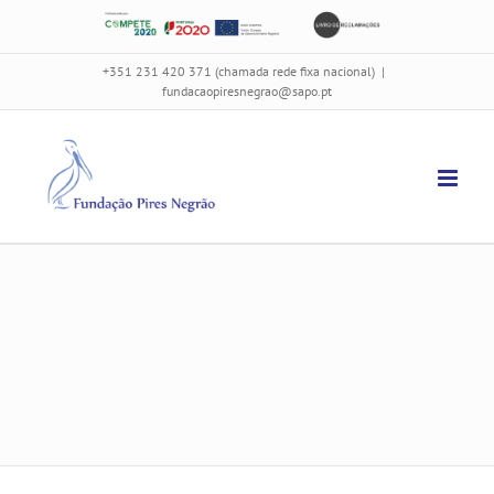
Skip
Ficha
Livro
to
de
de
content
+351 231 420 371
(chamada rede fixa nacional)
|
projeto
reclamações
fundacaopiresnegrao@sapo.pt