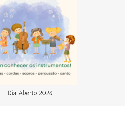
candidatos/interessados poderão conhecer e
umentos lecionados na Academia: Canto, Clarinete,
ta Transversal, Guitarra Clássica, Oboé, Órgão,
ofone, Trombone, Trompa, Trompete, Tuba/Eufónio,
, Viola d’arco (Violeta) e Violoncelo.
cto connosco
Para mais informações, poderão
Dia Aberto 2026