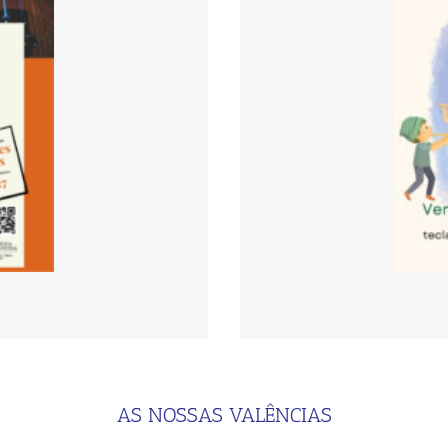
 Cantanhede:
onde os alunos/
experimentar os instr
no gratuito, financiado
Contrabaixo, Flau
 e Inovação
Percussão, Piano, Sax
Violino
través do formulário
:
.
entrar em conta
fYrq8
AS NOSSAS VALÊNCIAS