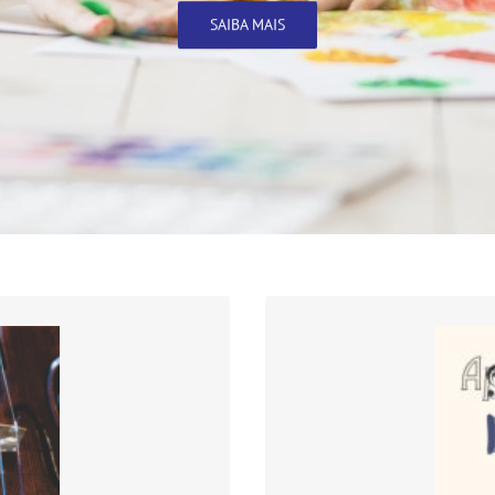
SAIBA MAIS
 a decorrer, até ao dia
, irá decorrer o “Dia Ab