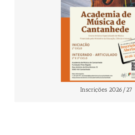
novos alunos na Academia de Música de
– Iniciação | 1º ciclo
– Integrado e Articulado | 2º e 3º ciclo, com ensi
pelo Ministério da Educação, Ciência
A inscrição para as provas de seleção é feita a
disponível no link seguinte
https://forms.gle/2NxZoUpfCjx1
Inscrições 2026/27